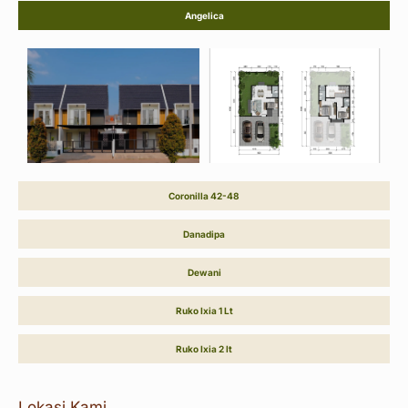
Angelica
Coronilla 42-48
Danadipa
Dewani
Ruko Ixia 1 Lt
Ruko Ixia 2 lt
Lokasi Kami