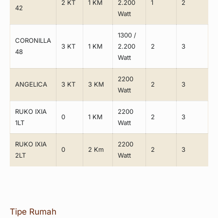
2 KT
1 KM
2.200
1
2
42
Watt
1300 /
CORONILLA
3 KT
1 KM
2.200
2
3
48
Watt
2200
ANGELICA
3 KT
3 KM
2
3
Watt
RUKO IXIA
2200
0
1 KM
2
3
1LT
Watt
RUKO IXIA
2200
0
2 Km
2
3
2LT
Watt
Tipe Rumah