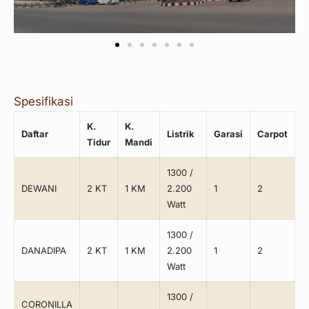
Spesifikasi
K.
K.
Daftar
Listrik
Garasi
Carpot
Tidur
Mandi
1300 /
DEWANI
2 KT
1 KM
2.200
1
2
Watt
1300 /
DANADIPA
2 KT
1 KM
2.200
1
2
Watt
1300 /
CORONILLA